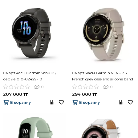
Смарт часы Garmin Venu 2S,
Смарт-часы Garmin VENU 3S
серые 010-02429-10
French grey case and silicone band
010-02785-02
0
0
207 000 тг.
294 000 тг.
В корзину
В корзину