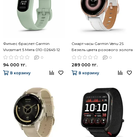
Фитнес браслет Garmin
Смарт часы Garmin Venu 2S
Vivosmart 5 Мята 010-02645-12
Безель цвета розового золота
с кожаным ремешком 010-
0
0
02429-23
94 000 тг.
289 000 тг.
В корзину
В корзину