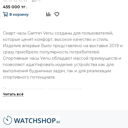
455 000 тг.
В корзину
Смарт часы Garmin Venu созданы для пользователей,
которые ценят комфорт, высокое качество и стиль.
Изделие впервые было представлено на выставке 2019 и
сразу приобрело популярность потребителей.
Спортивные часы Venu обладают массой преимуществ и
позволяют адаптировать изделие устройства как для
выполнения будничных задач, так и для реализации
спортивного потенциала.
Экран нового поколения
Для повышения качества изделия и эффективности его
работы компания внедрила современный AMOLED-экран,
с диагональю 1.2 дюйма. Смарт-часы Venu имеют высокое
разрешение выводимого изображения, насыщенную
цветопередачу, а живые таблоиды делают использование