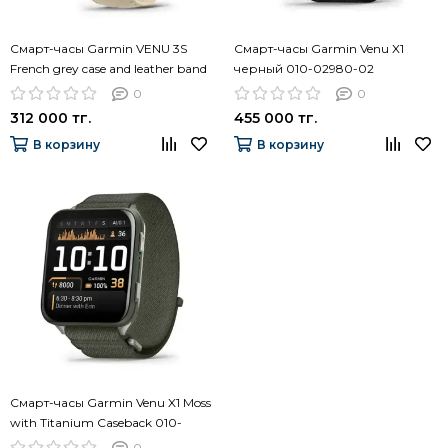
Смарт-часы Garmin VENU 3S
Смарт-часы Garmin Venu X1
French grey case and leather band
черный 010-02980-02
010-02785-55
0
0
312 000 тг.
455 000 тг.
В корзину
В корзину
Смарт-часы Garmin Venu X1 Moss
with Titanium Caseback 010-
02980-03
0