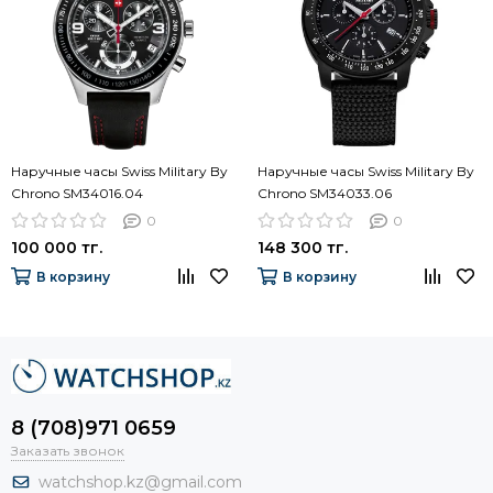
Наручные часы Swiss Military By
Наручные часы Swiss Military By
Chrono SM34016.04
Chrono SM34033.06
0
0
100 000 тг.
148 300 тг.
В корзину
В корзину
8 (708)971 0659
Заказать звонок
watchshop.kz@gmail.com