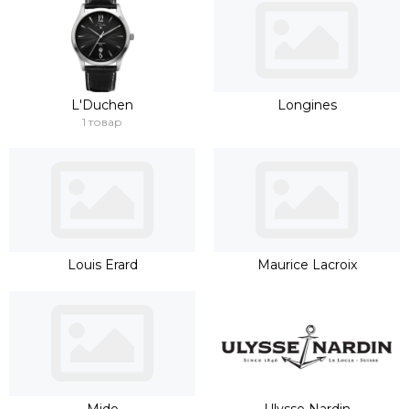
L'Duchen
Longines
1 товар
Louis Erard
Maurice Lacroix
Mido
Ulysse Nardin