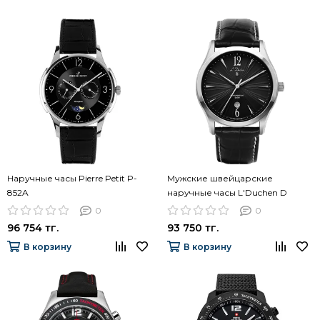
Наручные часы Pierre Petit P-
Мужские швейцарские
852A
наручные часы L'Duchen D
161.11.21
0
0
96 754 тг.
93 750 тг.
В корзину
В корзину