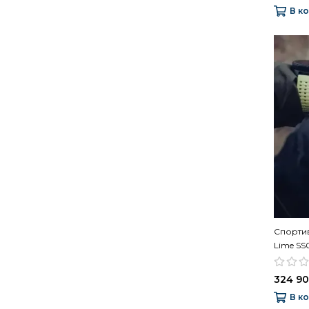
В к
Спортив
Lime S
324 90
В к