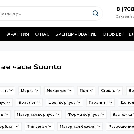
8 (70
Заказать
ГАРАНТИЯ
О НАС
БРЕНДИРОВАНИЕ
ОТЗЫВЫ
Б
ые часы Suunto
, тг.
Марка
Механизм
Пол
Стекло
Во
пус
Браслет
Цвет корпуса
Гарантия
Допол
нд
Материал корпуса
Форма корпуса
Застежка
ерблат
Тип связи
Материал безеля
Разрешение