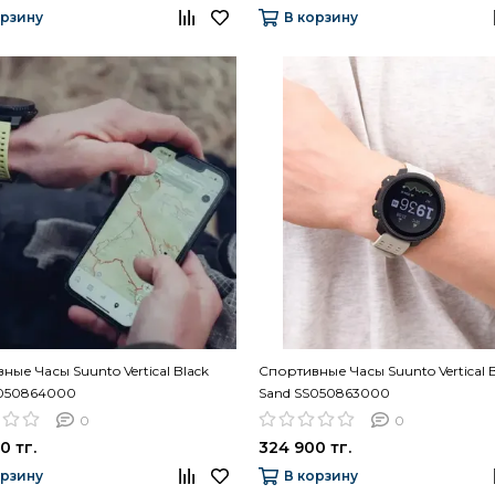
орзину
В корзину
ные Часы Suunto Vertical Black
Спортивные Часы Suunto Vertical 
S050864000
Sand SS050863000
0
0
0 тг.
324 900 тг.
орзину
В корзину