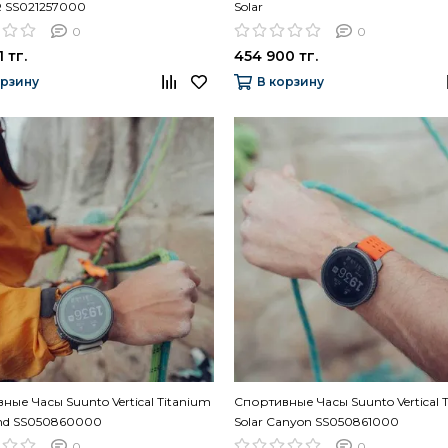
R SS021257000
Solar
0
0
 тг.
454 900 тг.
орзину
В корзину
ные Часы Suunto Vertical Titanium
Спортивные Часы Suunto Vertical 
and SS050860000
Solar Canyon SS050861000
0
0