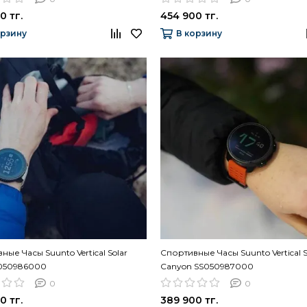
0 тг.
454 900 тг.
орзину
В корзину
ные Часы Suunto Vertical Solar
Спортивные Часы Suunto Vertical S
S050986000
Canyon SS050987000
0
0
0 тг.
389 900 тг.