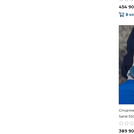
454 90
В к
Спортив
Sand S
389 90