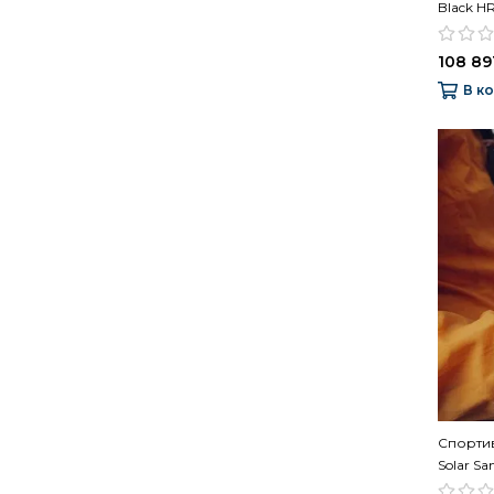
Black H
108 891
В к
Спортив
Solar S