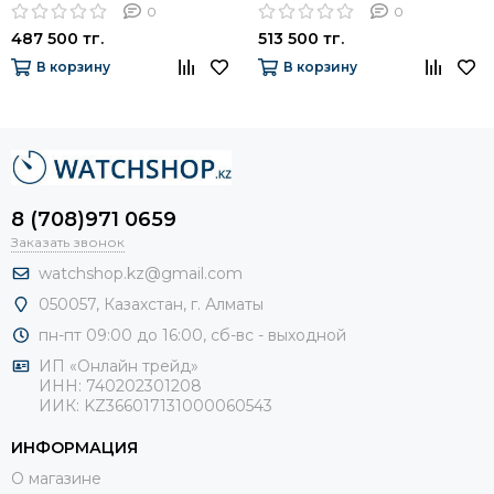
0
0
487 500 тг.
513 500 тг.
В корзину
В корзину
8 (708)971 0659
Заказать звонок
watchshop.kz@gmail.com
050057, Казахстан, г. Алматы
пн-пт 09:00 до 16:00, сб-
вс - выходной
ИП «Онлайн трейд»
ИНН: 740202301208
ИИК: KZ366017131000060543
ИНФОРМАЦИЯ
О магазине