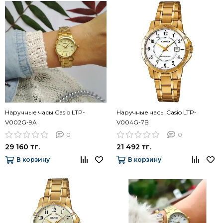
Наручные часы Casio LTP-
Наручные часы Casio LTP-
V002G-9A
V004G-7B
0
0
29 160 тг.
21 492 тг.
В корзину
В корзину