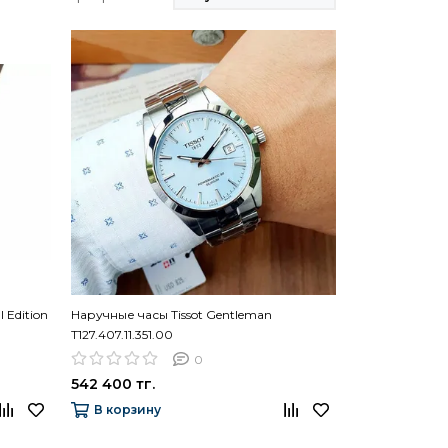
 Edition
Наручные часы Tissot Gentleman
T127.407.11.351.00
0
542 400 тг.
В корзину