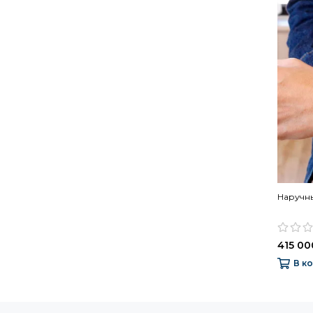
Наручные
415 00
В к