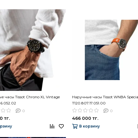
е часы Tissot Chrono XL Vintage
Наручные часы Tissot WNBA Special
.36.052.02
T120.807.17.051.00
0
0
0 тг.
466 000 тг.
орзину
В корзину