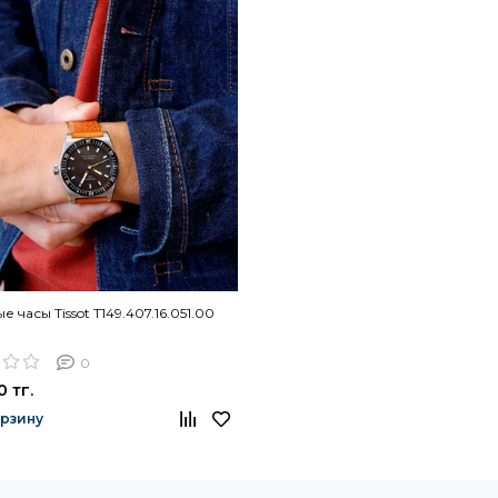
 часы Tissot T149.407.16.051.00
0
0 тг.
орзину