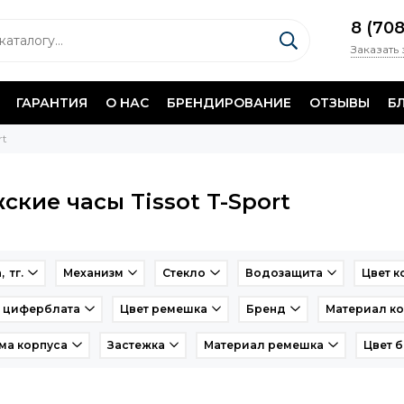
8 (70
Заказать
ГАРАНТИЯ
О НАС
БРЕНДИРОВАНИЕ
ОТЗЫВЫ
Б
rt
ские часы Tissot T-Sport
, тг.
Механизм
Стекло
Водозащита
Цвет к
т циферблата
Цвет ремешка
Бренд
Материал ко
ма корпуса
Застежка
Материал ремешка
Цвет 