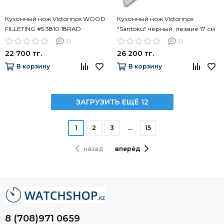
Кухонный нож Victorinox WOOD
Кухонный нож Victorinox
FILLETING #5.3810.18RAD
"Santoku" чёрный, лезвие 17 см
0
0
22 700 тг.
26 200 тг.
В корзину
В корзину
ЗАГРУЗИТЬ ЕЩЁ 12
1
2
3
…
15
назад
вперёд
8 (708)971 0659