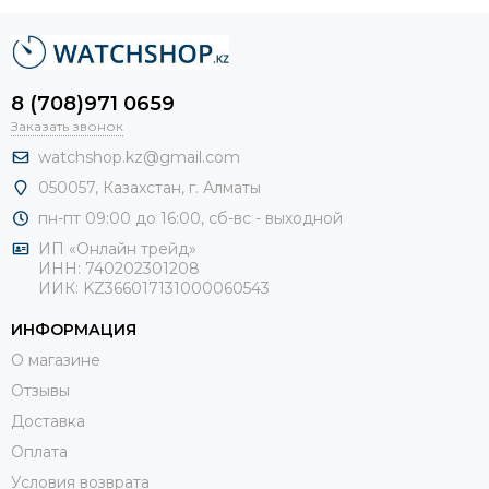
однако есть варианты и
для деловых людей.
Invicta часы - это воплощение оригинальности и
практичности.
8 (708)971 0659
Заказать звонок
Каждый
мужчина
будет рад такому подарку, тем более,
что качество соответствует цене! Часы Invicta - это
watchshop.kz@gmail.com
лучшее, что может быть! Производитель позаботился о
050057, Казахстан, г. Алматы
комфорте и удобстве в использовании. Вы не
пн-пт 09:00 до 16:00, сб-
вс - выходной
разочаруетесь!
ИП «Онлайн трейд»
ИНН: 740202301208
ИИК: KZ366017131000060543
ИНФОРМАЦИЯ
О магазине
Отзывы
Доставка
Оплата
Условия возврата