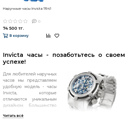
Наручные часы Invicta 11941
0
74 500 тг.
В корзину
Invicta часы - позаботьтесь о своем
успехе!
Для любителей наручных
часов мы представляем
удобную модель - часы
Invicta, которые
отличаются уникальным
дизайном. Большинство
представителей данной
линейки имеют
спортивные
очертания,