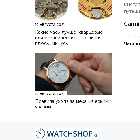
много
путеше
Garmi
10 АВГУСТА 2021
Какие часы лучше: кварцевые
Больши
или механические — отличия,
плюсы, минусы
приёмн
Garmin
зелён
данной
Аксесс
Часы 
10 АВГУСТА 2021
просч
Правила ухода за механическими
велода
часами
Любит
корпу
водон
аккуму