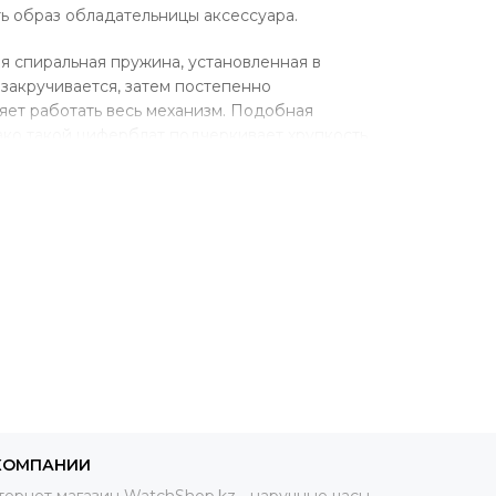
ь образ обладательницы аксессуара.
я спиральная пружина, установленная в
закручивается, затем постепенно
яет работать весь механизм. Подобная
ако такой циферблат подчеркивает хрупкость
ов
 характеристики, что делают изделия не
ых зависит точность и стабильность работы
ть собраны из деталей, изготовленных из
авы титана и золото.
реплением ремешка, когда корпус
 способ крепления позволяет менять
КОМПАНИИ