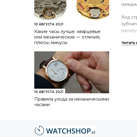
изящны
Ход ст
зубчат
10 АВГУСТА 2021
раскру
Какие часы лучше: кварцевые
или механические — отличия,
констр
плюсы, минусы
женско
Хара
Механи
только
Кач
10 АВГУСТА 2021
хро
Правила ухода за механическими
дра
часами
Для
Куп
осн
рем