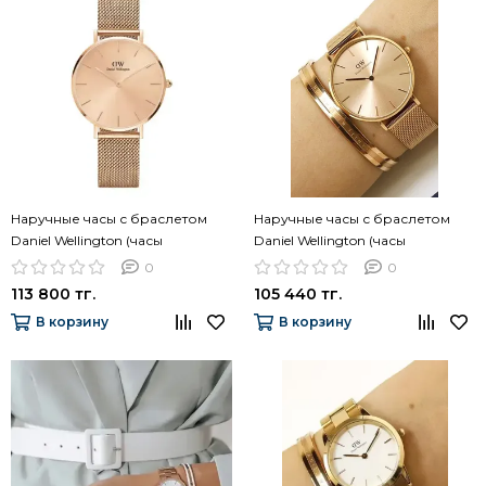
Наручные часы с браслетом
Наручные часы с браслетом
Daniel Wellington (часы
Daniel Wellington (часы
DW00100470 + браслет
DW00100471 + браслет
0
0
DW00400003)
DW00400141)
113 800 тг.
105 440 тг.
В корзину
В корзину