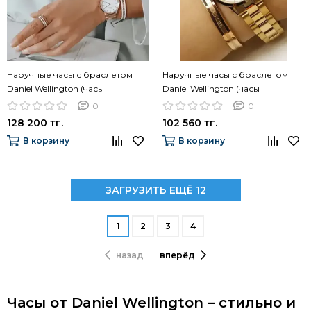
Наручные часы с браслетом
Наручные часы с браслетом
Daniel Wellington (часы
Daniel Wellington (часы
DW00100211 + браслет
DW00100211 + браслет
0
0
DW00400007)
DW00400141)
128 200 тг.
102 560 тг.
В корзину
В корзину
ЗАГРУЗИТЬ ЕЩЁ 12
1
2
3
4
назад
вперёд
Часы от Daniel Wellington – стильно и