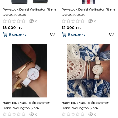
Ремешок Daniel Wellington 18 мм
Ремешок Daniel Wellington 18 мм
DW00200035
DW00200030
0
0
18 000 тг.
12 000 тг.
В корзину
В корзину
Наручные часы с браслетом
Наручные часы с браслетом
Daniel Wellington (часы
Daniel Wellington (часы
DW00100313 + браслет
DW00100313 + браслет
0
0