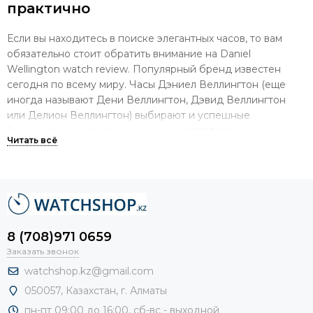
практично
Если вы находитесь в поиске элегантных часов, то вам
обязательно стоит обратить внимание на Daniel
Wellington watch review. Популярный бренд известен
сегодня по всему миру. Часы Дэниел Веллингтон (еще
иногда называют Дени Веллингтон, Дэвид Веллингтон
или Делион Веллингтон) выбирают и успешные
бизнесмены, и профессиональные
спортсмены
, и
очаровательные леди.
Хронометры от Даниэль Веллингтон сочетают в себе
безупречные технические параметры и лаконичный
дизайн. Основателю этого шведского бренда Филипу
Тюсандеру удалось создать великолепный продукт,
8 (708)971 0659
который подходит к любому стилю. В настоящее время
Заказать звонок
часы – это не только устройство, благодаря которому
определяется время. Часы Дени Веллингтон, прежде
watchshop.kz@gmail.com
всего,
стильный
аксессуар, который гармонично
050057, Казахстан, г. Алматы
дополняет облик человека, притягивает взгляды, является
пн-пт 09:00 до 16:00, сб-
вс - выходной