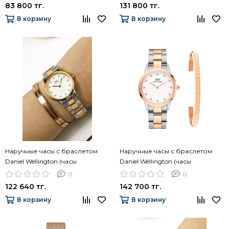
DW00400003)
DW00400007)
83 800 тг.
131 800 тг.
В корзину
В корзину
Наручные часы с браслетом
Наручные часы с браслетом
Daniel Wellington (часы
Daniel Wellington (часы
DW00100359 + браслет
DW00100358 + браслет
0
0
DW00400141)
DW00400001)
122 640 тг.
142 700 тг.
В корзину
В корзину