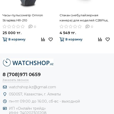
Часы-пульсометр Omron
Стакан (небулайзерная
Strapless HR-210
камера) для моделей C28Plus,
C24/C801KD (9515573-6)
0
0
25 000 тг.
4 549 тг.
В корзину
В корзину
8 (708)971 0659
Заказать звонок
watchshop.kz@gmail.com
050057, Казахстан, г. Алматы
пн-пт 09:00 до 16:00, сб-
вс - выходной
ИП «Онлайн трейд»
ИНН: 740202301208