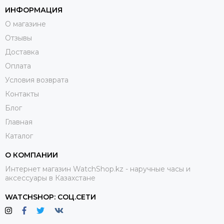
соответствует высокому классу. В случае возникновения
ИНФОРМАЦИЯ
проблем при выборе или оформлении заказа, наши
О магазине
менеджеры всегда готовы прийти вам на помощь.
Отзывы
Доставка
Оплата
Условия возврата
Контакты
Блог
Главная
Каталог
О КОМПАНИИ
Интернет магазин WatchShop.kz - наручные часы и
аксессуары в Казахстане
WATCHSHOP: СОЦ.СЕТИ