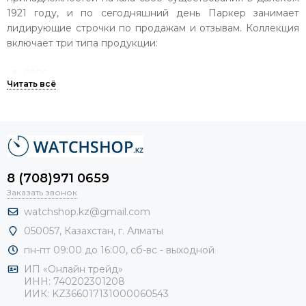
1921 году, и по сегодняшний день Паркер занимает
лидирующие строчки по продажам и отзывам. Коллекция
включает три типа продукции:
перо;
роллер;
шариковая ручка.
Каждая модель создается по уникальной технологии
торговой марки Паркер, уделяя при этом особое
внимание исключительному дизайну каждой модели.
8 (708)971 0659
Купить ручку Parker Duofold можно в качестве дорогого
Заказать звонок
подарка для себя или близкого человека.
watchshop.kz@gmail.com
Функциональная часть механизма ничуть не уступает
эстетической стороне.
050057, Казахстан, г. Алматы
пн-пт 09:00 до 16:00, сб-
вс - выходной
В интернет магазине Watchshop представлен широкий
ИП «Онлайн трейд»
каталог брендовых товаров с возможностью доставки не
ИНН: 740202301208
только в Алматы, но и в Казахстане. Аксессуар из серии
ИИК: KZ366017131000060543
Parker Duofold – произведение искусства, при этом цена