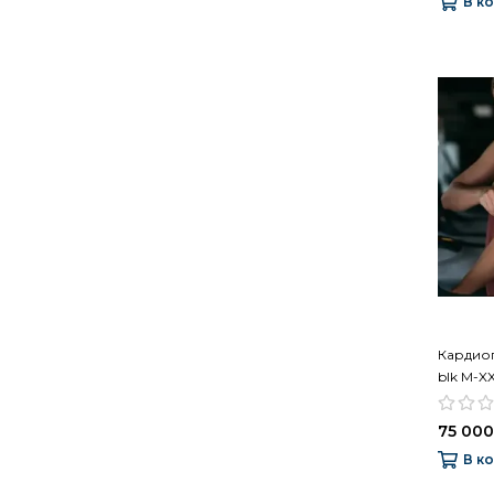
В к
Кардиоп
blk M-X
75 000
В к