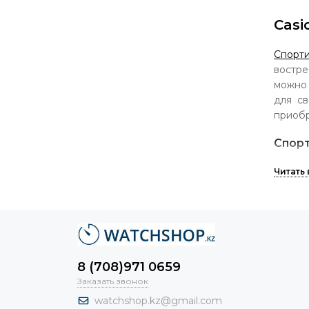
Casi
Спорт
востре
можно 
для св
приобр
Спорт
Часы 
спортс
секун
удароп
являет
ни пер
походы
8 (708)971 0659
Заказать звонок
Часы К
watchshop.kz@gmail.com
перепл