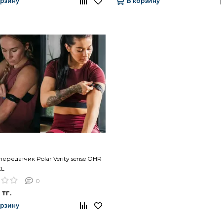
орзину
В корзину
ередатчик Polar Verity sense OHR
XL
0
 тг.
орзину