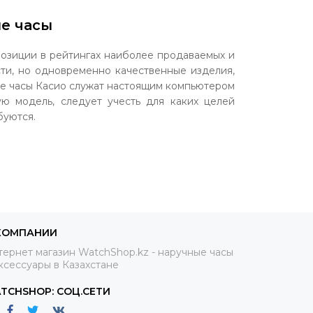
ие часы
озиции в рейтингах наиболее продаваемых и
сти, но одновременно качественные изделия,
ые часы Касио служат настоящим компьютером
ую модель, следует учесть для каких целей
буются.
орые так необходимы для профессиональных
 часов с пульсометром Casio в наличии есть
ометры Касио серии «G-Shock» обладают
имание к хозяину аксессуара. Данная модель
КОМПАНИИ
ятся ни холода, ни жары, ни грязи, ни влаги,
ля тех, кто любит экстрим и туристические
ернет магазин WatchShop.kz - наручные часы
ксессуары в Казахстане
ечные батареи.
TCHSHOP: СОЦ.СЕТИ
имы базовые функции, и тех, кто не желает
олне удовлетворит спортсменов, при этом их