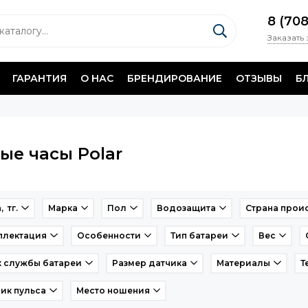
8 (70
Заказать
ГАРАНТИЯ
О НАС
БРЕНДИРОВАНИЕ
ОТЗЫВЫ
Б
ые часы Polar
, тг.
Марка
Пол
Водозащита
Страна прои
плектация
Особенности
Тип батареи
Вес
 службы батареи
Размер датчика
Материалы
Т
ик пульса
Место ношения