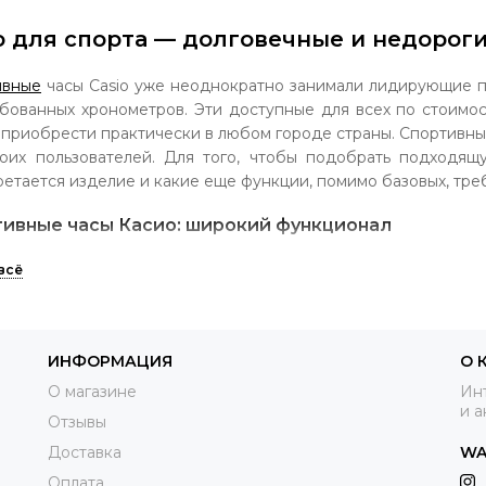
o для спорта — долговечные и недорог
ивные
часы Casio уже неоднократно занимали лидирующие п
бованных хронометров. Эти доступные для всех по стоимо
приобрести практически в любом городе страны. Спортивн
оих пользователей. Для того, чтобы подобрать подходящ
етается изделие и какие еще функции, помимо базовых, тре
ивные часы Касио: широкий функционал
спортивные Casio имеют множество важных функций, кот
менов и любителей активного образа жизни. У спортивных
домер, а также таймер для обратного отсчета. Хрон
рочностью и красивым стильным дизайном, привлекающим вн
ИНФОРМАЦИЯ
О 
ся надежной и долговечной. Эти спортивные часы Casio не бо
епадов давления. Бренд Касио выпускает и хронометры д
О магазине
Инт
и а
. В них имеется компас, термометр, а также барометр и солн
Отзывы
Доставка
WA
асио для спорта особенно удобны для тех, кому необход
ачивать за дополнительные возможности. Их функционал вп
Оплата