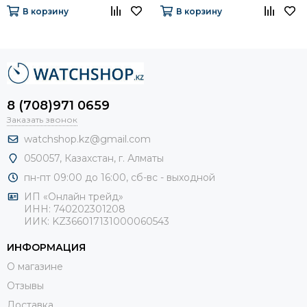
В корзину
В корзину
8 (708)971 0659
Заказать звонок
watchshop.kz@gmail.com
050057, Казахстан, г. Алматы
пн-пт 09:00 до 16:00, сб-
вс - выходной
ИП «Онлайн трейд»
ИНН: 740202301208
ИИК: KZ366017131000060543
ИНФОРМАЦИЯ
О магазине
Отзывы
Доставка