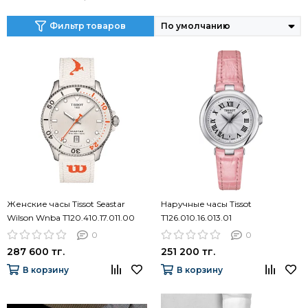
Фильтр товаров
Женские часы Tissot Seastar
Наручные часы Tissot
Wilson Wnba T120.410.17.011.00
T126.010.16.013.01
0
0
287 600 тг.
251 200 тг.
В корзину
В корзину