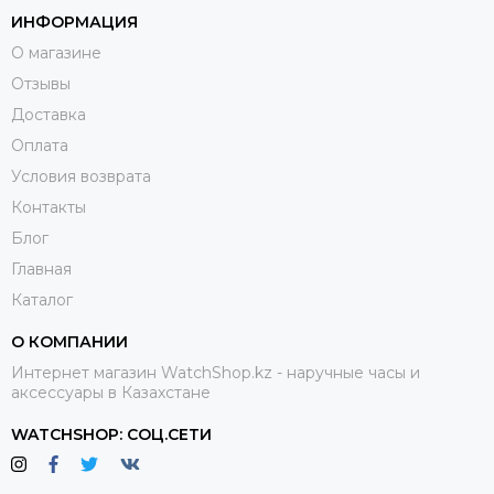
предлагает на выбор эксклюзивные и повседневные
ИНФОРМАЦИЯ
образцы моделей с возможностью доставки в Алматы, а
О магазине
также в Казахстане. Наши консультанты всегда готовы
Отзывы
прийти вам на помощь и подобрать модель,
удовлетворяющую вашим запросам.
Доставка
Оплата
Условия возврата
Контакты
Блог
Главная
Каталог
О КОМПАНИИ
Интернет магазин WatchShop.kz - наручные часы и
аксессуары в Казахстане
WATCHSHOP: СОЦ.СЕТИ