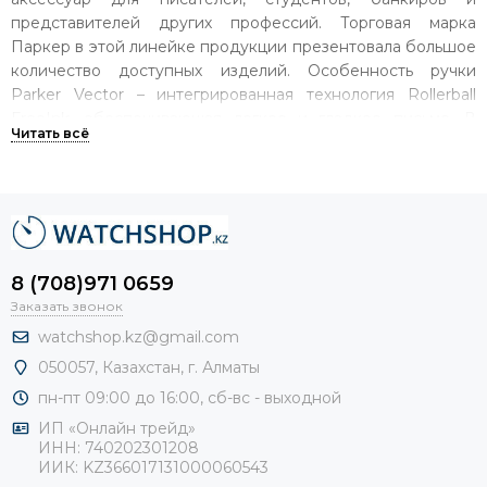
представителей других профессий. Торговая марка
Паркер в этой линейке продукции презентовала большое
количество доступных изделий. Особенность ручки
Parker Vector – интегрированная технология Rollerball
FreeInk, обеспечивающая легкое и гладкое письмо. В
офисе или в дороге – такая письменная принадлежность
обеспечит непрерывную работу.
Типы ручек в коллекции:
шариковая;
8 (708)971 0659
роллерная;
Заказать звонок
автоматическая.
watchshop.kz@gmail.com
Еще одна особенность серии Паркер – широкая цветовая
050057, Казахстан, г. Алматы
гамма в сочетании с минимализмом и легким дизайном. Но
пн-пт 09:00 до 16:00, сб-
вс - выходной
главное – это доступность в ценовой категории, а также
ИП «Онлайн трейд»
практичность.
ИНН: 740202301208
ИИК: KZ366017131000060543
Широкий ассортимент в интернет магазине Watchshop