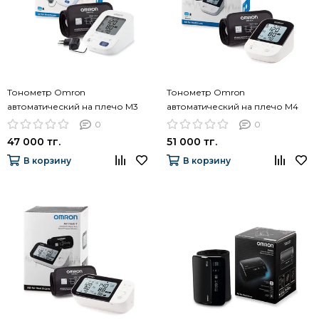
Тонометр Omron
Тонометр Omron
автоматический на плечо M3
автоматический на плечо M4
Comfort, манжета Intelli Wrap 22-
Intelli IT, манжета Intelli Wrap 22-
0
0
42 см, адаптер HEM-7155-ALRU
42 см, подключения к
47 000 тг.
51 000 тг.
смартфону, HEM-7155T-EBK
В корзину
В корзину