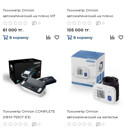
Тонометр Omron
Тонометр Omron
автоматический на плечо M7
автоматический на плечо
Intell IT, манжета Intelli Wrap 22-
EVOLV, манжета Intelli Wrap 22-
0
0
42 см, AFIB, подключения к
42 см, подключения к
61 000 тг.
105 000 тг.
смартфону, HEM-7361T-EBK
смартфону, HEM-7600T-E
В корзину
В корзину
Тонометр Omron COMPLETE
Тонометр Omron
(HEM-7530T-E3)
автоматический на запястье
RS1, HEM-6160-E
0
0