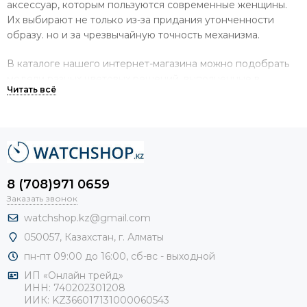
аксессуар, которым пользуются современные женщины.
Их выбирают не только из-за придания утонченности
образу. но и за чрезвычайную точность механизма.
В каталоге нашего интернет-магазина можно подобрать
модели разных цветовых решений, выполненные в
стильном дизайне. Кроме того, у нас представлены
кварцевые женские часы разных брендов – от итальянских
до японских, а также китайские реплики всемирно
известных брендов. Важно, что именно эти модели по
качеству и внешнему виду не уступают оригинальным
вариантам, при этом цена на женские кварцевые часы
8 (708)971 0659
такого типа намного ниже.
Заказать звонок
Среди предложений нашего каталога имеются модели:
watchshop.kz@gmail.com
050057, Казахстан, г. Алматы
с кожаным ремешком или стальным браслетом;
пн-пт 09:00 до 16:00, сб-
вс - выходной
прямоугольной или круглой формы;
ИП «Онлайн трейд»
в латунном, стальном или пластиковом корпусе.
ИНН: 740202301208
ИИК: KZ366017131000060543