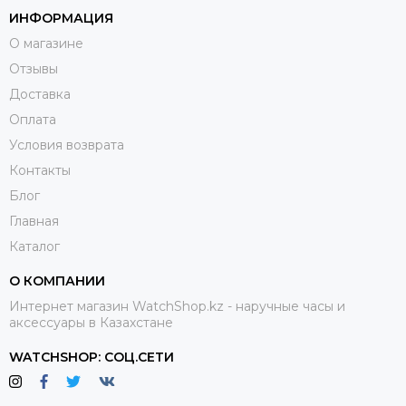
ИНФОРМАЦИЯ
изделия.
О магазине
Ручки Parker Jotter Stainless Steel – показатель статуса и
Отзывы
хорошего вкуса, а также незаменимая вещь для деловых и
Доставка
творческих людей. Такое изделие прекрасно подойдет в
качестве подарка своему коллеге или начальнику.
Оплата
Условия возврата
Контакты
Блог
Главная
Каталог
О КОМПАНИИ
Интернет магазин WatchShop.kz - наручные часы и
аксессуары в Казахстане
WATCHSHOP: СОЦ.СЕТИ