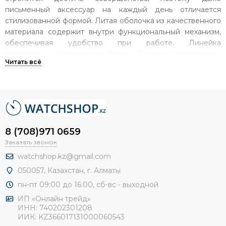
письменный аксессуар на каждый день отличается
стилизованной формой. Литая оболочка из качественного
материала содержит внутри функциональный механизм,
обеспечивая удобство при работе. Линейка
стилизованной продукции бренда Паркер представлена
в следующих видах:
шариковая;
автоматическая;
механический карандаш;
роллер.
8 (708)971 0659
Заказать звонок
Приобрести изделие стоит хотя бы ради великолепного
watchshop.kz@gmail.com
качества, при этом цена и доступность товара приятно
050057, Казахстан, г. Алматы
удивят. В интернет магазине Watchshop представлен
широкий ассортимент продукции известной мастерской.
пн-пт 09:00 до 16:00, сб-
вс - выходной
Оформить доставку заказа можно не только в городе
ИП «Онлайн трейд»
Алматы, но и в Казахстане. Наши менеджеры могут помочь
ИНН: 740202301208
вам в оформлении вашей покупки, а также более
ИИК: KZ366017131000060543
подробней проконсультировать по той или иной модели