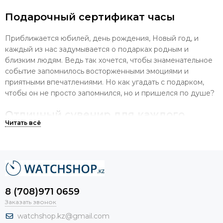
Подарочный сертификат часы
Приближается юбилей, день рождения, Новый год, и
каждый из нас задумывается о подарках родным и
близким людям. Ведь так хочется, чтобы знаменательное
событие запомнилось восторженными эмоциями и
приятными впечатлениями. Но как угадать с подарком,
чтобы он не просто запомнился, но и пришелся по душе?
Отличный сувенир для каждого
праздника
В качестве незабываемого презента можно предложить
подарочные сертификаты на часы. Наручные часы – это
идеальный подарок как для женщин, так и для мужчин
независимо от возраста и предпочтений. Сегодня каждый
8 (708)971 0659
производитель уделяет должное внимание внешнему
Заказать звонок
исполнению своих изделий:
watchshop.kz@gmail.com