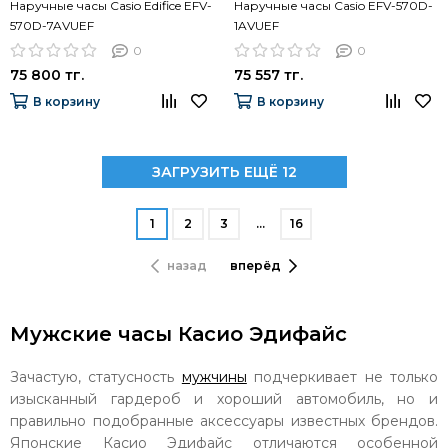
Наручные часы Casio Edifice EFV-
Наручные часы Casio EFV-570D-
570D-7AVUEF
1AVUEF
0
0
75 800 тг.
75 557 тг.
В корзину
В корзину
ЗАГРУЗИТЬ ЕЩЁ 12
1
2
3
…
16
назад
вперёд
Мужские часы Касио Эдифайс
Зачастую, статусность
мужчины
подчеркивает не только
изысканный гардероб и хороший автомобиль, но и
правильно подобранные аксессуары известных брендов.
Японские Касио Эдифайс отличаются особенной