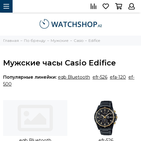
Главная
По бренду
Мужские
Casio
Edifice
Мужские часы Сasio Edifice
Популярные линейки:
eqb Bluetooth
efr-526
efa-120
ef-
500
eqb Bluetooth
efr-526