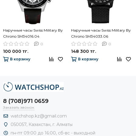
Наручные часы Swiss Military By
Наручные часы Swiss Military By
Chrono SM34016.04
Chrono SM34033.06
0
0
100 000 тг.
148 300 тг.
В корзину
В корзину
8 (708)971 0659
Заказать звонок
watchshop.kz@gmail.com
050057, Казахстан, г. Алматы
пн-пт 09:00 до 16:00, сб-
вс - выходной