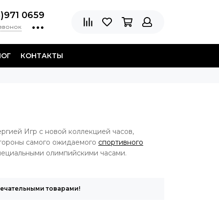
8)971 0659
 звонок
ЛОГ
КОНТАКТЫ
ргией Игр с новой коллекцией часов,
стороны самого ожидаемого
спортивного
специальными олимпийскими часами.
мечательными товарами!