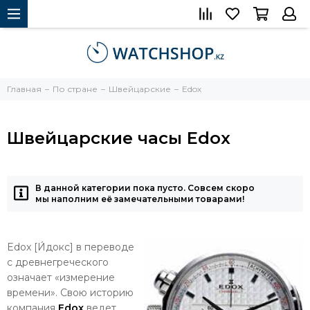
Главная
По стране
Швейцарские
Edox
Швейцарские часы Edox
В данной категории пока пусто. Совсем скоро
мы наполним её замечательными товарами!
Edox [И́докс] в переводе
с древнегреческого
означает «измерение
времени». Свою историю
компания
Edox
ведет