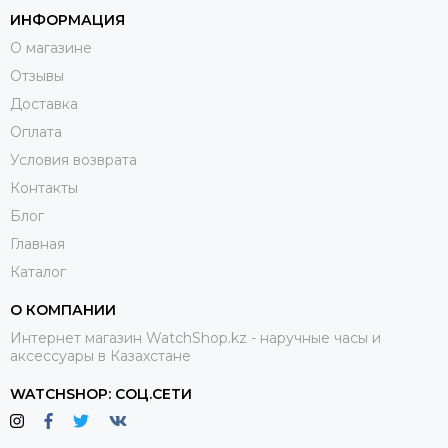
с водными видами
спорта
. Свидетельством тому —
ИНФОРМАЦИЯ
гордость компании — часы с усиленной
О магазине
водонепроницаемостью корпуса.
Отзывы
Доставка
Оплата
Условия возврата
Контакты
Блог
Главная
Каталог
О КОМПАНИИ
Интернет магазин WatchShop.kz - наручные часы и
аксессуары в Казахстане
WATCHSHOP: СОЦ.СЕТИ