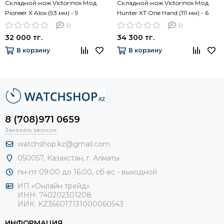
Складной нож Victorinox Мод.
Складной нож Victorinox Мод.
Pioneer X Alox (93 мм) - 9
Hunter XT One Hand (111 мм) - 6
функций
функций
0
0
32 000 тг.
34 300 тг.
В корзину
В корзину
8 (708)971 0659
Заказать звонок
watchshop.kz@gmail.com
050057, Казахстан, г. Алматы
пн-пт 09:00 до 16:00, сб-
вс - выходной
ИП «Онлайн трейд»
ИНН: 740202301208
ИИК: KZ366017131000060543
ИНФОРМАЦИЯ