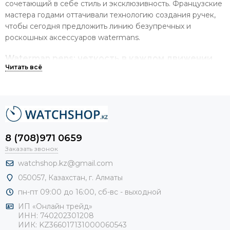
сочетающий в себе стиль и эксклюзивность. Французские
мастера годами оттачивали технологию создания ручек,
чтобы сегодня предложить линию безупречных и
роскошных аксессуаров watermans.
Waterman pens: четкость в каждом движении
Главный генератор бренда Льюис Эдсон Ватерман создал
уникальные фирменные ручки еще в 1888 году. Его тяга к
перфекционизму позволила создать шедевральные
аксессуары для современных и взыскательных людей.
Ручки
Ватермана всегда славились надежностью и
изящностью фактуры.
8 (708)971 0659
Заказать звонок
Сегодня pens waterman изготавливаются по
watchshop.kz@gmail.com
инновационной технологии. Коллекция Ватермана -
050057, Казахстан, г. Алматы
бестселлер среди пишущих инструментов, так как в
ручках:
пн-пт 09:00 до 16:00, сб-
вс - выходной
ИП «Онлайн трейд»
Корпус выполнен из дорогостоящей латуни.
ИНН: 740202301208
ИИК: KZ366017131000060543
Перо изготавливают из стали непревзойденного