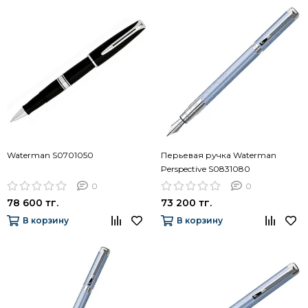
Waterman S0701050
Перьевая ручка Waterman
Perspective S0831080
0
0
78 600 тг.
73 200 тг.
В корзину
В корзину