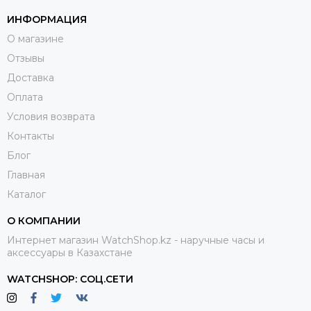
качества.
ИНФОРМАЦИЯ
Палладий участвует в отделке корпуса. Этот материал
О магазине
утонченно смотрится на изделии.
Отзывы
Ручки Ватерман имеют презентабельный, эстетичный и
Доставка
дорогой вид, дополняя образ безупречностью и шармом.
Оплата
Каждая деталь pen waterman отточена до самых мелочей
Условия возврата
и овеяна французским вкусом и шармом. Фирменная
гравировка делает ручки эксклюзивными, а скошенный
Контакты
торец «визитная карточка» линии продуктов Ватермана,
Блог
которая гласит об элитном пишущем инструменте
Главная
высокого класса.
Каталог
О КОМПАНИИ
Интернет магазин WatchShop.kz - наручные часы и
аксессуары в Казахстане
WATCHSHOP: СОЦ.СЕТИ