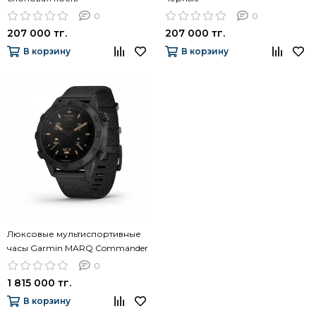
0
0
207 000 тг.
207 000 тг.
В корзину
В корзину
Люксовые мультиспортивные
часы Garmin MARQ Commander
(Gen 2) Carbon Edition 010-
0
02722-01
1 815 000 тг.
В корзину