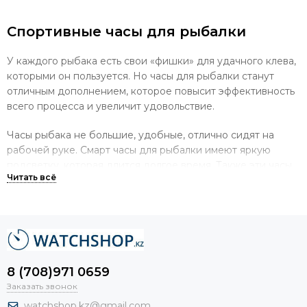
Спортивные часы для рыбалки
У каждого рыбака есть свои «фишки» для удачного клева,
которыми он пользуется. Но часы для рыбалки станут
отличным дополнением, которое повысит эффективность
всего процесса и увеличит удовольствие.
Часы рыбака не большие, удобные, отлично сидят на
рабочей руке. Смарт часы для рыбалки имеют яркую
подсветку, которая длится долгое время. Также эти часы
могут иметь солнечные батарейки.
Часы для рыбака, кроме точного времени, обязательно
должны показывать:
высоту;
8 (708)971 0659
фазы луны;
Заказать звонок
барометр;
watchshop.kz@gmail.com