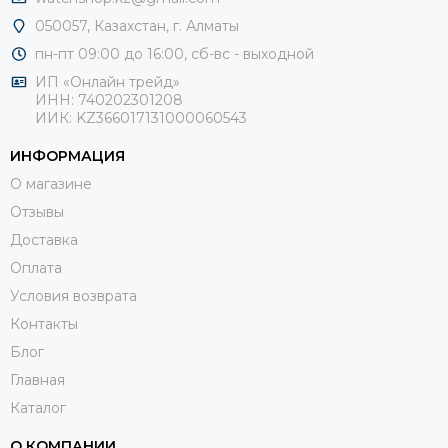
будильник;
050057, Казахстан, г. Алматы
температуру воздуха и воды;
пн-пт 09:00 до 16:00, сб-
вс - выходной
время заката и восхода;
ИП «Онлайн трейд»
несколько часовых поясов.
ИНН: 740202301208
ИИК: KZ366017131000060543
Рыболовные часы не должны мешать. Купить часы для
рыбалки вы можете в наших магазинах. При этом
ИНФОРМАЦИЯ
консультанты подберут вам именно, то что необходимо.
О магазине
Часы для рыбаков в любом случае должны иметь одно
Отзывы
основное качество. Они должны быть надежными в
Доставка
условиях экстремальной эксплуатации.
Оплата
Условия возврата
Контакты
Блог
Главная
Каталог
О КОМПАНИИ