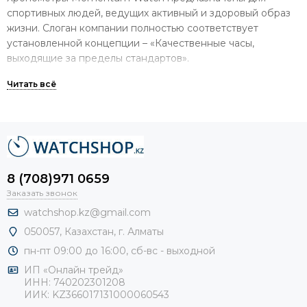
спортивных людей, ведущих активный и здоровый образ
жизни. Слоган компании полностью соответствует
установленной концепции – «Качественные часы,
выходящие за пределы стандартов».
Мужские наручные часы от фирмы Momentum создаются
из высококачественных материалов. Во время
производства хронометры проходят полную проверку на
соответствие необходимой функциональности и
исправность. Надежная сборка, проработанная до
мельчайших деталей, обеспечивает долговечность.
8 (708)971 0659
Стоимость при этом остается доступной для каждого
покупателя.
Заказать звонок
watchshop.kz@gmail.com
Приобрести мужские часы от бренда
050057, Казахстан, г. Алматы
Momentum по конкурентной
пн-пт 09:00 до 16:00, сб-
вс - выходной
стоимости – реальность!
ИП «Онлайн трейд»
ИНН: 740202301208
В интернет-магазине можно найти как старые, так и
ИИК: KZ366017131000060543
недавно выпущенные модели мужских часов Momentum.