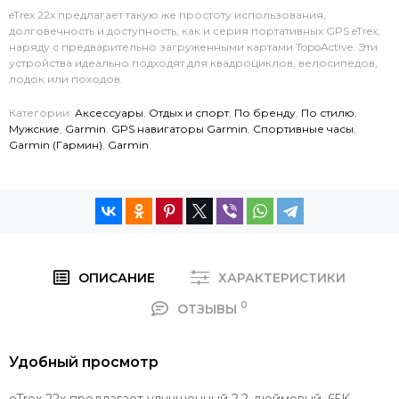
eTrex 22x предлагает такую же простоту использования,
долговечность и доступность, как и серия портативных GPS eTrex,
наряду с предварительно загруженными картами TopoActive. Эти
устройства идеально подходят для квадроциклов, велосипедов,
лодок или походов.
Категории:
Аксессуары
,
Отдых и спорт
,
По бренду
,
По стилю
,
Мужские
,
Garmin
,
GPS навигаторы Garmin
,
Спортивные часы
,
Garmin (Гармин)
,
Garmin
ОПИСАНИЕ
ХАРАКТЕРИСТИКИ
0
ОТЗЫВЫ
Удобный просмотр
eTrex 22x предлагает улучшенный 2,2-дюймовый, 65K