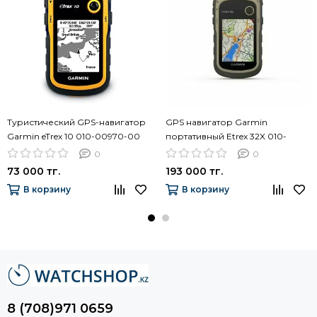
Туристический GPS-навигатор
GPS навигатор Garmin
Garmin eTrex 10 010-00970-00
портативный Etrex 32X 010-
02257-01
0
0
73 000 тг.
193 000 тг.
В корзину
В корзину
8 (708)971 0659