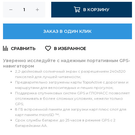
В КОРЗИНУ
ЗАКАЗ В ОДИН КЛИК
Уверенно исследуйте с надежным портативным GPS-
навигатором
2,2-дюймовый солнечный экран с разрешением 240x320
пикселей для лучшей читаемости;
Предварительно загружены карты TopoActive с дорогами и
маршрутами для велосипедных и пеших прогулок;
Поддержка спутниковых систем GPS и ГЛОНАСС позволяет
отслеживать в более сложных условиях, нежели только
GPS;
8 ГБ встроенной памяти для загрузки карт плюс слот для
карт памяти microSD ™;
Срок службы батареи: до 25 часов в режиме GPS с 2
батарейками АА.