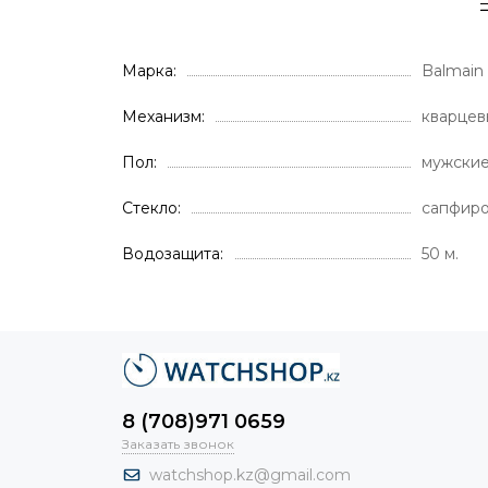
Марка
Balmain
Механизм
кварцев
Пол
мужски
Стекло
сапфир
Водозащита
50 м.
8 (708)971 0659
Заказать звонок
watchshop.kz@gmail.com