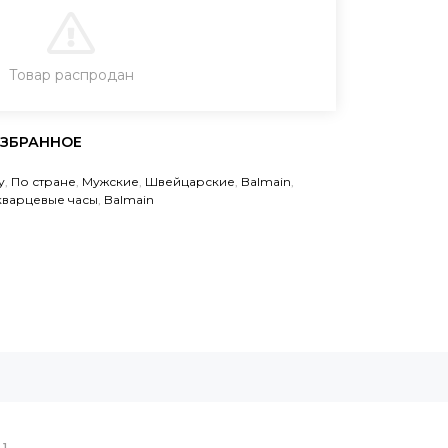
В КОРЗИНУ
Товар распродан
ЗАКАЗ В ОДИН КЛИК
у
,
По стране
,
Мужские
,
Швейцарские
,
Balmain
,
кварцевые часы
,
Balmain
1