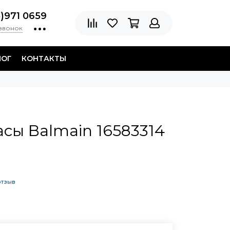
8)971 0659
 звонок
ЛОГ
КОНТАКТЫ
сы Balmain 16583314
отзыв