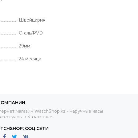
И
Швейцария
Cталь/PVD
29мм
24 месяца
КОМПАНИИ
ернет магазин WatchShop.kz - наручные часы
ксессуары в Казахстане
TCHSHOP: СОЦ.СЕТИ