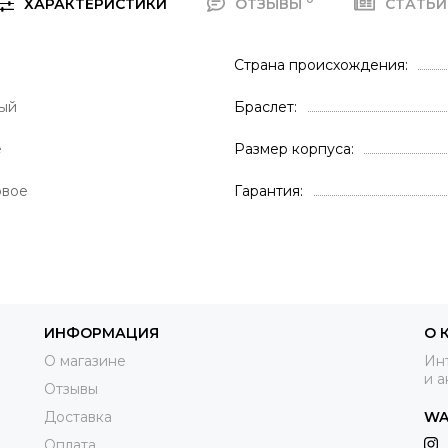
ХАРАКТЕРИСТИКИ
ОТЗЫВЫ
СТАТЬ
Страна происхождения
ый
Браслет
е
Размер корпуса
овое
Гарантия
ИНФОРМАЦИЯ
О 
О магазине
Инт
и а
Отзывы
Доставка
WA
Оплата