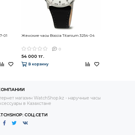
7-01
Женские часы Boccia Titanium 3254-04
Женские часы 
0
54 000 тг.
54 000 тг.
В корзину
В корзину
КОМПАНИИ
ернет магазин WatchShop.kz - наручные часы
ксессуары в Казахстане
TCHSHOP: СОЦ.СЕТИ