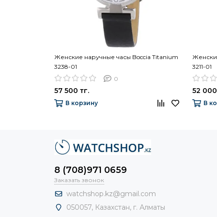
Женские наручные часы Boccia Titanium
Женские
3238-01
3211-01
0
57 500 тг.
52 000
В корзину
В к
8 (708)971 0659
Заказать звонок
watchshop.kz@gmail.com
050057, Казахстан, г. Алматы