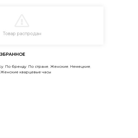
В КОРЗИНУ
Товар распродан
ЗАКАЗ В ОДИН КЛИК
су
,
По бренду
,
По стране
,
Женские
,
Немецкие
,
,
Женские кварцевые часы