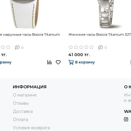
 наручные часы Boccia Titanium
Женские часы Boccia Titanium 327
0
0
 тг.
41 000 тг.
орзину
В корзину
ИНФОРМАЦИЯ
О 
О магазине
Инт
и а
Отзывы
Доставка
WA
Оплата
Условия возврата