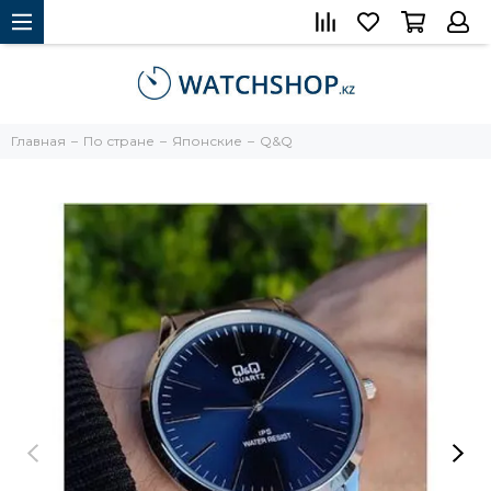
Главная
По стране
Японские
Q&Q