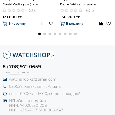
Daniel Wellington (часы
Daniel Wellington (часы
DW00100210 + браслет
DW00100214 + браслет
0
0
DW00400003)
DW00400001)
131 800 тг.
130 700 тг.
В корзину
В корзину
8 (708)971 0659
Заказать звонок
watchshop.kz@gmail.com
050057, Казахстан, г. Алматы
пн-пт 09:00 до 16:00, сб-
вс - выходной
ИП «Онлайн трейд»
ИНН: 740202301208
ИИК: KZ366017131000060543