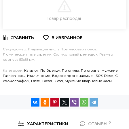
В КОРЗИНУ
Товар распродан
ЗАКАЗ В ОДИН КЛИК
Секундомер. Индикация числа. Три часовых пояса.
Люминесцентные стрелки. Силиконовый ремешок. Размер
корпуса 53х55 мм.
Категории:
Каталог
,
По бренду
,
По стилю
,
По стране
,
Мужские
,
Fashion часы
,
Итальянские
,
Водонепроницаемые
,
-30% Diesel
,
C
хронографом
,
Diesel
,
Diesel
,
Diesel
,
Мужские кварцевые часы
0
ХАРАКТЕРИСТИКИ
ОТЗЫВЫ