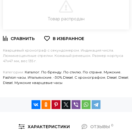
В КОРЗИНУ
Товар распродан
ЗАКАЗ В ОДИН КЛИК
Кварцевый хронограф с секундомером. Индикация числа.
Люминесцентные стрелки. Кожаный ремешок. Размер корпуса
47х47 мм, вес 135 г.
Категории:
Каталог
,
По бренду
,
По стилю
,
По стране
,
Мужские
,
Fashion часы
,
Итальянские
,
-30% Diesel
,
C хронографом
,
Diesel
,
Diesel
,
Diesel
,
Мужские кварцевые часы
0
ХАРАКТЕРИСТИКИ
ОТЗЫВЫ