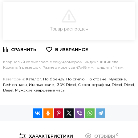
В КОРЗИНУ
Товар распродан
ЗАКАЗ В ОДИН КЛИК
Кварцевый хронограф с секундомером. Индикация числа.
Кожаный ремешок. Размер корпуса 47х48 мм, толщина 14 мм.
Категории:
Каталог
,
По бренду
,
По стилю
,
По стране
,
Мужские
,
Fashion часы
,
Итальянские
,
-30% Diesel
,
C хронографом
,
Diesel
,
Diesel
,
Diesel
,
Мужские кварцевые часы
0
ХАРАКТЕРИСТИКИ
ОТЗЫВЫ