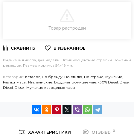
В КОРЗИНУ
Товар распродан
ЗАКАЗ В ОДИН КЛИК
Индикация числа, дня недели. Люминесцентные стрелки. Кожаный
ремешок. Размер корпуса 54х49 мм.
Категории:
Каталог
,
По бренду
,
По стилю
,
По стране
,
Мужские
,
Fashion часы
,
Итальянские
,
Водонепроницаемые
,
-30% Diesel
,
Diesel
,
Diesel
,
Diesel
,
Мужские кварцевые часы
0
ХАРАКТЕРИСТИКИ
ОТЗЫВЫ