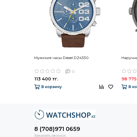
Мужские часы Diesel DZ4330
Наручны
0
113 400 тг.
98 775 
В корзину
В к
8 (708)971 0659
Заказать звонок