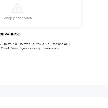
В КОРЗИНУ
Товар распродан
ЗАКАЗ В ОДИН КЛИК
у
,
По стилю
,
По стране
,
Мужские
,
Fashion часы
,
,
Diesel
,
Diesel
,
Мужские кварцевые часы