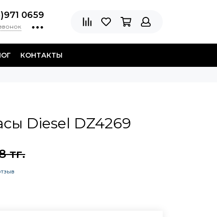
8)971 0659
 звонок
ЛОГ
КОНТАКТЫ
сы Diesel DZ4269
8 тг.
отзыв