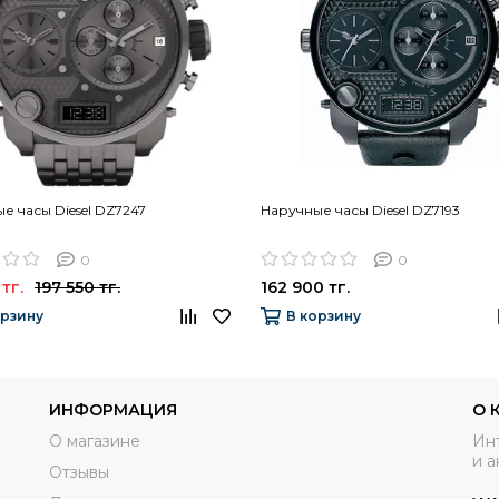
е часы Diesel DZ7247
Наручные часы Diesel DZ7193
0
0
тг.
197 550 тг.
162 900 тг.
орзину
В корзину
ИНФОРМАЦИЯ
О 
О магазине
Инт
и а
Отзывы