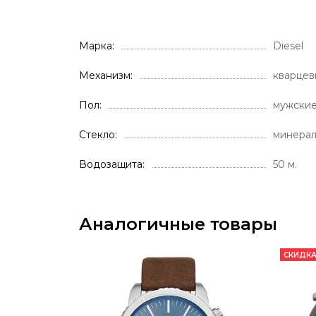
Марка
Diesel
Механизм
кварцев
Пол
мужски
Стекло
минера
Водозащита
50 м.
Аналогичные товары
СКИДКА