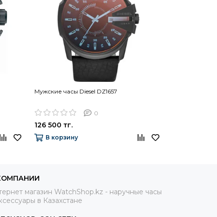
Мужские часы Diesel DZ1657
Мужские часы 
0
126 500 тг.
180 900 тг.
В корзину
В корзину
КОМПАНИИ
ернет магазин WatchShop.kz - наручные часы
ксессуары в Казахстане