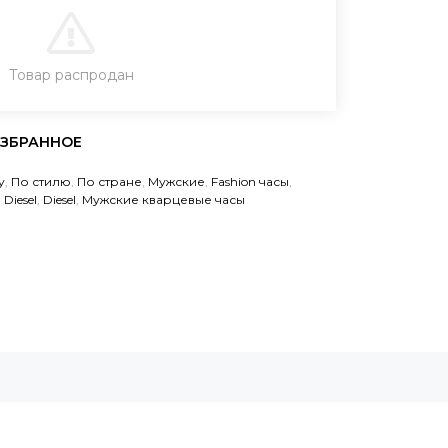
В КОРЗИНУ
Товар распродан
ЗАКАЗ В ОДИН КЛИК
у
,
По стилю
,
По стране
,
Мужские
,
Fashion часы
,
,
Diesel
,
Diesel
,
Мужские кварцевые часы