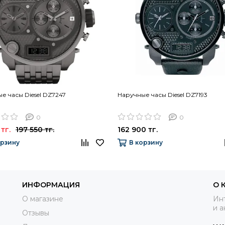
е часы Diesel DZ7247
Наручные часы Diesel DZ7193
0
0
тг.
197 550 тг.
162 900 тг.
орзину
В корзину
ИНФОРМАЦИЯ
О 
О магазине
Инт
и а
Отзывы