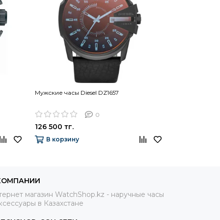
Мужские часы Diesel DZ1657
Мужские часы 
0
126 500 тг.
180 900 тг.
В корзину
В корзину
КОМПАНИИ
ернет магазин WatchShop.kz - наручные часы
ксессуары в Казахстане