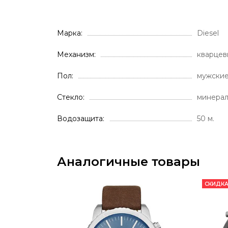
Марка
Diesel
Механизм
кварцев
Пол
мужски
Стекло
минера
Водозащита
50 м.
Аналогичные товары
СКИДКА