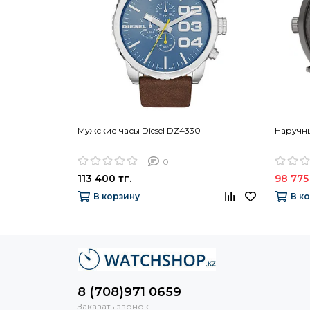
Мужские часы Diesel DZ4330
Наручны
0
113 400 тг.
98 775 
В корзину
В к
8 (708)971 0659
Заказать звонок