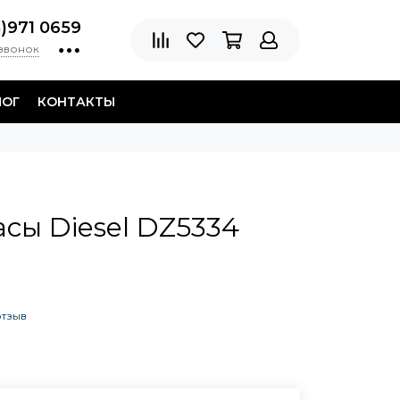
8)971 0659
 звонок
ЛОГ
КОНТАКТЫ
сы Diesel DZ5334
отзыв