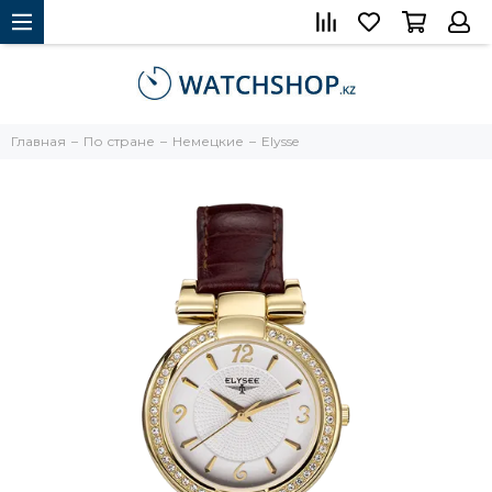
Главная
По стране
Немецкие
Elysse