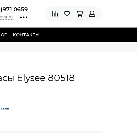
8)971 0659
 звонок
ЛОГ
КОНТАКТЫ
сы Elysee 80518
отзыв