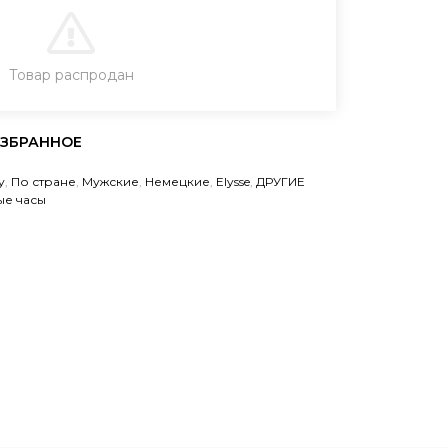
В КОРЗИНУ
Товар распродан
ЗАКАЗ В ОДИН КЛИК
у
,
По стране
,
Мужские
,
Немецкие
,
Elysse
,
ДРУГИЕ
ые часы