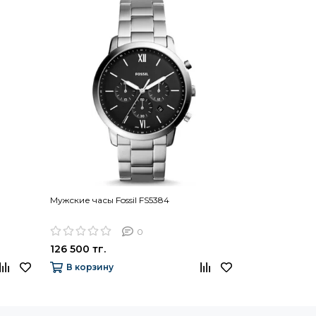
Мужские часы Fossil FS5384
Женские часы 
0
126 500 тг.
78 100 тг.
В корзину
В корзину