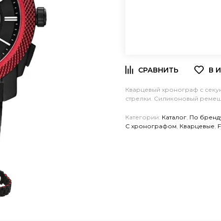
Кварцевый хронограф с секу
стрелки. Силиконовый ремешо
Категории:
Каталог
,
По бренд
C хронографом
,
Кварцевые
,
F