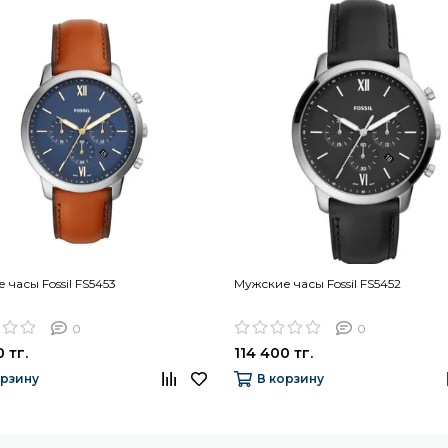
 часы Fossil FS5453
Мужские часы Fossil FS5452
0
0
 тг.
114 400 тг.
орзину
В корзину