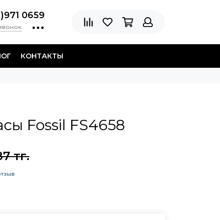
8)971 0659
 звонок
ЛОГ
КОНТАКТЫ
сы Fossil FS4658
7 тг.
отзыв