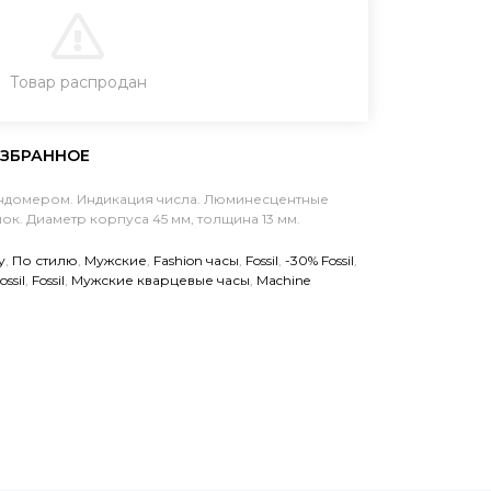
В КОРЗИНУ
Товар распродан
ЗАКАЗ В ОДИН КЛИК
ндомером. Индикация числа. Люминесцентные
к. Диаметр корпуса 45 мм, толщина 13 мм.
у
,
По стилю
,
Мужские
,
Fashion часы
,
Fossil
,
-30% Fossil
,
ossil
,
Fossil
,
Мужские кварцевые часы
,
Machine