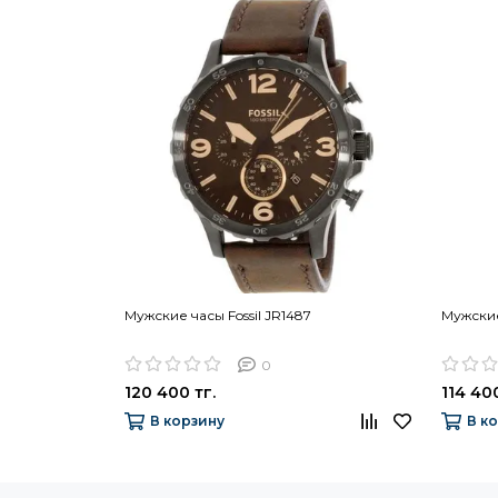
Мужские часы Fossil JR1487
Мужские
0
120 400 тг.
114 400
В корзину
В к