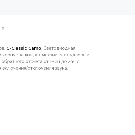
0
Ы
ов.
G-Classic Camo.
Светодиодная
 корпус
защищает механизм от ударов и
р
обратного отсчета от 1мин до 24ч с
я включения/отключения звука.