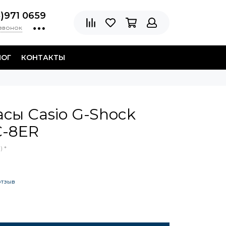
8)971 0659
 звонок
ЛОГ
КОНТАКТЫ
сы Casio G-Shock
-8ER
 *
отзыв