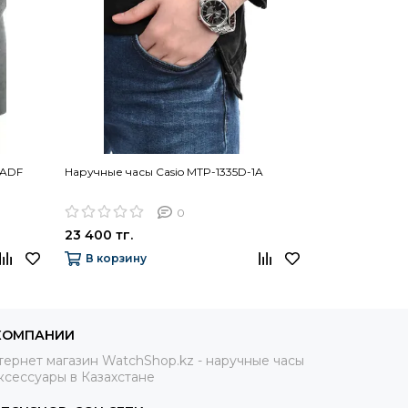
1ADF
Наручные часы Casio MTP-1335D-1A
Наручные часы
1AER
0
23 400 тг.
92 800 тг.
В корзину
В корзину
КОМПАНИИ
ернет магазин WatchShop.kz - наручные часы
ксессуары в Казахстане