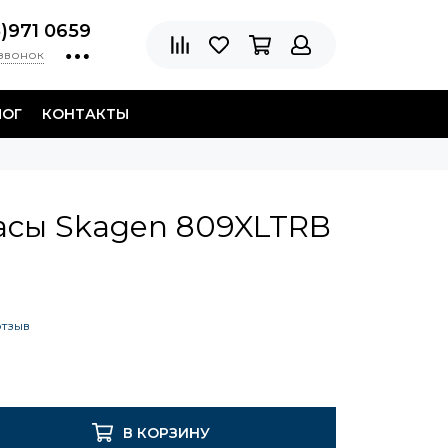
8)971 0659
 звонок
ЛОГ
КОНТАКТЫ
асы Skagen 809XLTRB
отзыв
В КОРЗИНУ