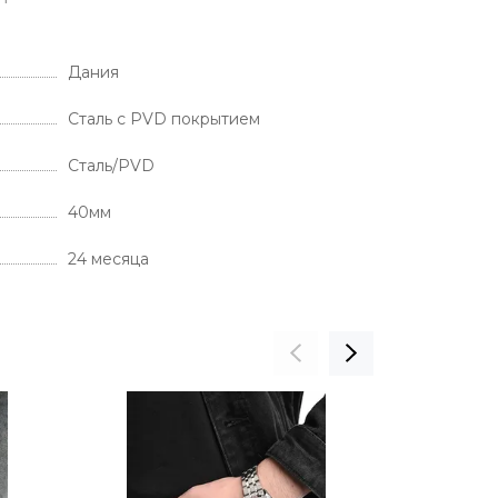
И
Дания
Сталь с PVD покрытием
Cталь/PVD
40мм
24 месяца