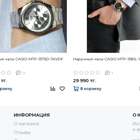
е часы CASIO MTP-1375D-7AVDF
Наручные часы CASIO MTP-1381L-
0
1
 тг.
29 990 тг.
орзину
В корзину
ИНФОРМАЦИЯ
О 
О магазине
Инт
и а
Отзывы