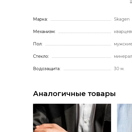
Марка
Skagen
Механизм
кварцев
Пол
мужски
Стекло
минера
Водозащита
30 м.
Аналогичные товары