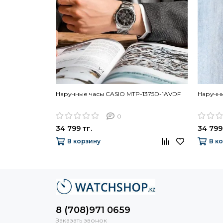
Наручные часы CASIO MTP-1375D-1AVDF
Наручны
0
34 799 тг.
34 799
В корзину
В к
8 (708)971 0659
Заказать звонок