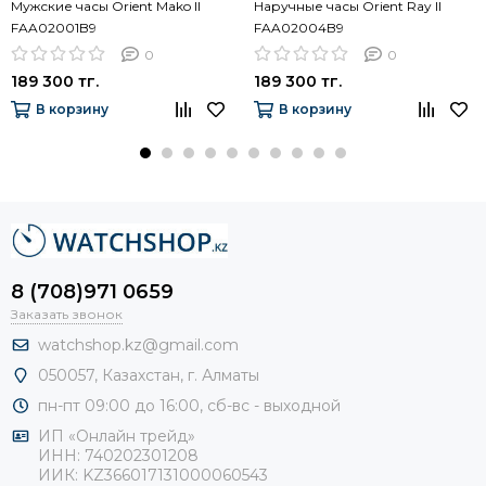
Мужские часы Orient Mako II
Наручные часы Orient Ray II
FAA02001B9
FAA02004B9
0
0
189 300 тг.
189 300 тг.
В корзину
В корзину
8 (708)971 0659
Заказать звонок
watchshop.kz@gmail.com
050057, Казахстан, г. Алматы
пн-пт 09:00 до 16:00, сб-
вс - выходной
ИП «Онлайн трейд»
ИНН: 740202301208
ИИК: KZ366017131000060543