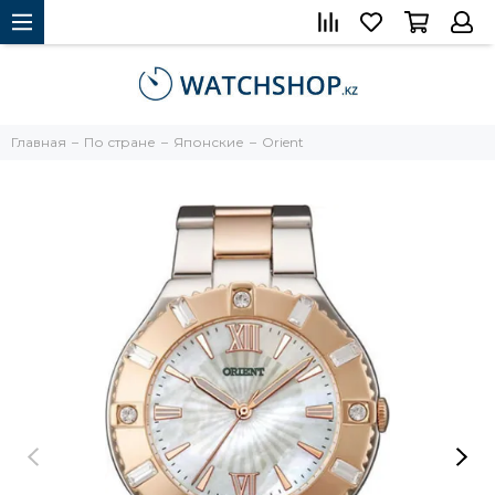
Главная
По стране
Японские
Orient