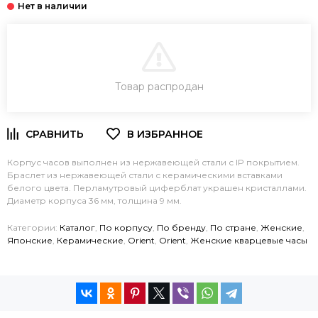
В КОРЗИНУ
Товар распродан
ЗАКАЗ В ОДИН КЛИК
Корпус часов выполнен из нержавеющей стали с IP покрытием.
Браслет из нержавеющей стали с керамическими вставками
белого цвета. Перламутровый циферблат украшен кристаллами.
Диаметр корпуса 36 мм, толщина 9 мм.
Категории:
Каталог
,
По корпусу
,
По бренду
,
По стране
,
Женские
,
Японские
,
Керамические
,
Orient
,
Orient
,
Женские кварцевые часы