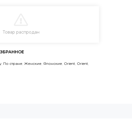
В КОРЗИНУ
Товар распродан
ЗАКАЗ В ОДИН КЛИК
у
,
По стране
,
Женские
,
Японские
,
Orient
,
Orient
,