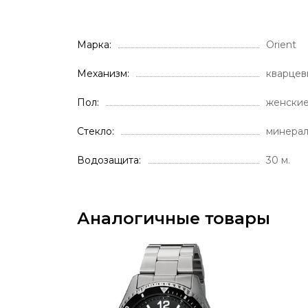
Марка
Orient
Механизм
кварцев
Пол
женски
Стекло
минера
Водозащита
30 м.
Аналогичные товары