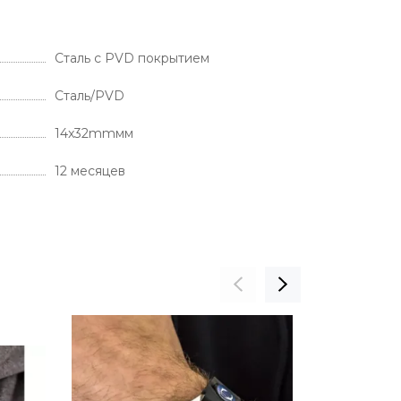
Сталь с PVD покрытием
Cталь/PVD
14x32mmмм
12 месяцев