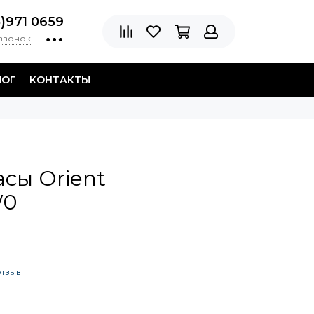
8)971 0659
 звонок
ЛОГ
КОНТАКТЫ
сы Orient
W0
отзыв