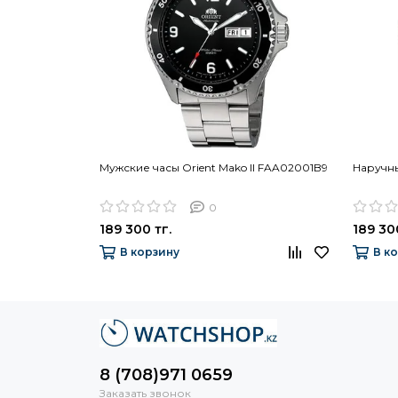
Мужские часы Orient Mako II FAA02001B9
Наручны
0
189 300 тг.
189 30
В корзину
В к
8 (708)971 0659
Заказать звонок