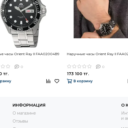
е часы Orient Ray II FAA02004B9
Наручные часы Orient Ray II FAA
0
0
0 тг.
173 100 тг.
орзину
В корзину
ИНФОРМАЦИЯ
О 
О магазине
Инт
и а
Отзывы