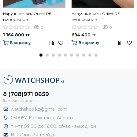
Наручные часы Orient RE-
Наручные часы Orient RE-
BZ0001S00B
BY0005A00B
0
0
1 164 800 тг.
694 400 тг.
В корзину
В корзину
8 (708)971 0659
Заказать звонок
watchshop.kz@gmail.com
050057, Казахстан, г. Алматы
пн-пт 09:00 до 16:00, сб-
вс - выходной
ИП «Онлайн трейд»