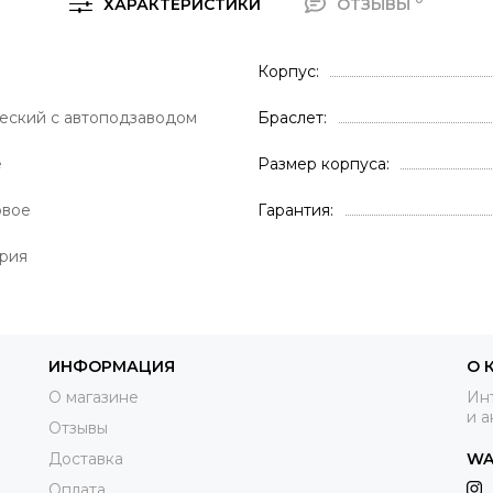
ХАРАКТЕРИСТИКИ
ОТЗЫВЫ
Корпус
еский с автоподзаводом
Браслет
е
Размер корпуса
овое
Гарантия
рия
ИНФОРМАЦИЯ
О 
О магазине
Инт
и а
Отзывы
Доставка
WA
Оплата