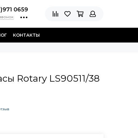
8)971 0659
 звонок
ЛОГ
КОНТАКТЫ
сы Rotary LS90511/38
отзыв