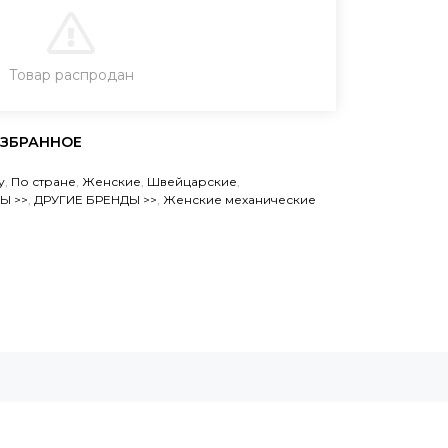
В КОРЗИНУ
Товар распродан
ЗАКАЗ В ОДИН КЛИК
у
,
По стране
,
Женские
,
Швейцарские
,
Ы >>
,
ДРУГИЕ БРЕНДЫ >>
,
Женские механические