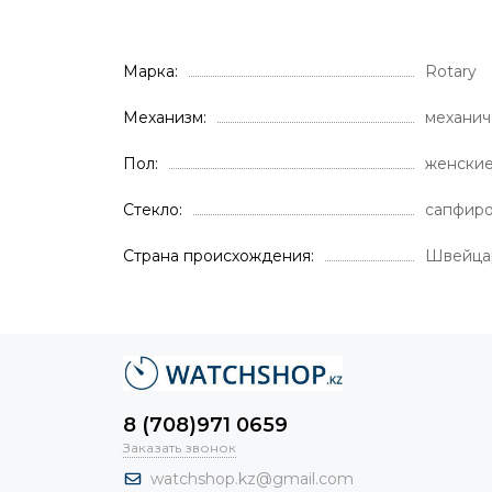
Марка
Rotary
Механизм
механич
Пол
женски
Стекло
сапфир
Страна происхождения
Швейца
8 (708)971 0659
Заказать звонок
watchshop.kz@gmail.com