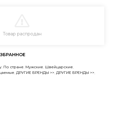
В КОРЗИНУ
Товар распродан
ЗАКАЗ В ОДИН КЛИК
у
,
По стране
,
Мужские
,
Швейцарские
,
цаемые
,
ДРУГИЕ БРЕНДЫ >>
,
ДРУГИЕ БРЕНДЫ >>
,