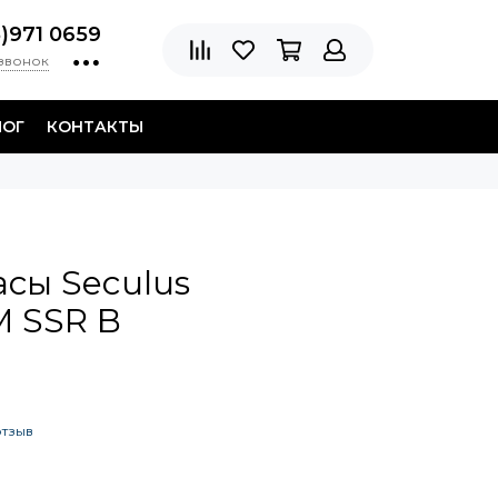
8)971 0659
 звонок
ЛОГ
КОНТАКТЫ
сы Seculus
M SSR B
отзыв