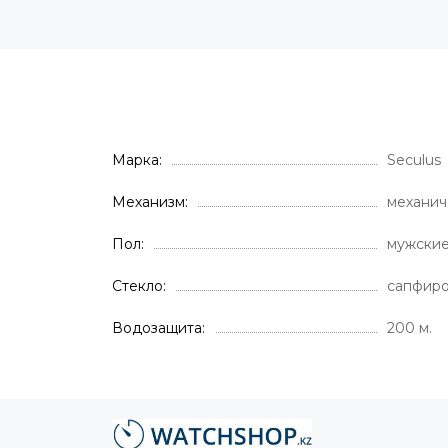
Марка
Seculus
Механизм
механич
Пол
мужски
Стекло
сапфир
Водозащита
200 м.