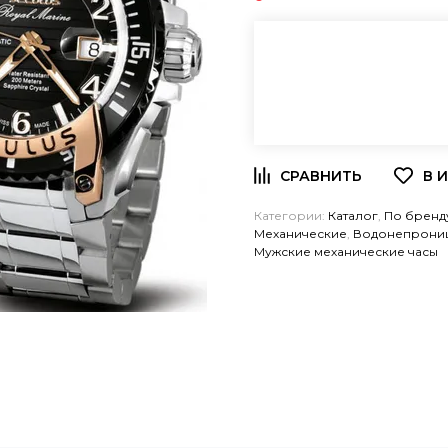
Категории:
Каталог
,
По бренд
Механические
,
Водонепрони
Мужские механические часы